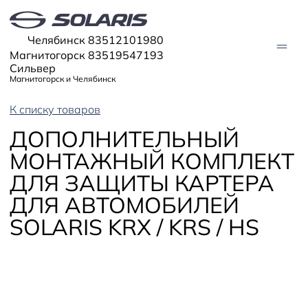
Челябинск 83512101980
Магнитогорск 83519547193
Сильвер
Магнитогорск и Челябинск
К списку товаров
АВТО В НАЛИЧИИ
ДОПОЛНИТЕЛЬНЫЙ
МОНТАЖНЫЙ КОМПЛЕКТ
МОДЕЛИ
ДЛЯ ЗАЩИТЫ КАРТЕРА
Solaris HC
Solaris KRX
ЦИФРОВОЙ АВТОМОБИЛЬ
ДЛЯ АВТОМОБИЛЕЙ
Solaris KRS
Solaris HS
SOLARIS KRX / KRS / HS
ПОКУПАТЕЛЯМ
Кредит
Трейд-ин
СЕРВИС
Корпоративным клиентам
Запасные части
Оригинальные аксессуары
Запись на сервис
Тест-драйв
О ДИЛЕРЕ
Гарантия
Solaris Страхование
Контакты
Руководства