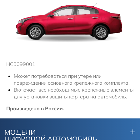
Solaris Забота
Информация о дилере
Помощь на дорогах
Плати частями
Новости
HC0099001
Может потребоваться при утере или
повреждении основного крепежного комплекта.
Включает все необходимые крепежные элементы
для установки защиты картера на автомобиль.
Произведено в России.
МОДЕЛИ
ЦИФРОВОЙ АВТОМОБИЛЬ