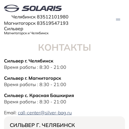
Челябинск 83512101980
Магнитогорск 83519547193
Сильвер
Магнитогорск и Челябинск
КОНТАКТЫ
АВТО В НАЛИЧИИ
Сильвер г. Челябинск
Время работы : 8:30 - 21:00
МОДЕЛИ
Solaris HC
Сильвер г. Магнитогорск
Solaris KRX
ЦИФРОВОЙ АВТОМОБИЛЬ
Solaris KRS
Время работы : 8:30 - 21:00
Solaris HS
ПОКУПАТЕЛЯМ
Сильвер с. Красная Башкирия
Кредит
Время работы : 8:30 - 21:00
Трейд-ин
СЕРВИС
Корпоративным клиентам
Email:
call-center@silver-bag.ru
Запасные части
Оригинальные аксессуары
Запись на сервис
Тест-драйв
О ДИЛЕРЕ
Гарантия
Solaris Страхование
СИЛЬВЕР Г. ЧЕЛЯБИНСК
Контакты
Руководства