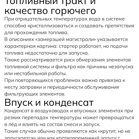
Топливный тракт и
качество горючего
При отрицательных температурах вода в системе
способна кристаллизоваться и создавать препятствия
для прохождения топлива.
В описаниях «замерзшей магистрали» указывается
характерная картина: стартер работает, но подачи
топлива недостаточно для запуска.
Также рассматривается риск обмерзания элементов
топливной системы и фильтра как причины незапуска
или нестабильной работы.
При повторяющихся проблемах важна привязка к
месту заправки и периодичности обслуживания
фильтрующих элементов.
Впуск и конденсат
Конденсат в воздуховодах и впускных элементах при
резких перепадах температуры может превращаться
в лёд и влиять на состав смеси и запуск.
Такие случаи обычно проявляются как «крутит, но не
запускается» или как кратковременный запуск с