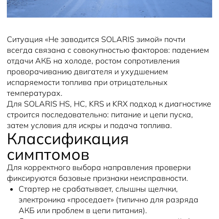
Solaris Забота
Информация о дилере
Помощь на дорогах
Плати частями
Новости
Ситуация «Не заводится SOLARIS зимой» почти
всегда связана с совокупностью факторов: падением
отдачи АКБ на холоде, ростом сопротивления
проворачиванию двигателя и ухудшением
испаряемости топлива при отрицательных
температурах.
Для SOLARIS HS, HC, KRS и KRX подход к диагностике
строится последовательно: питание и цепи пуска,
затем условия для искры и подача топлива.
Классификация
симптомов
Для корректного выбора направления проверки
фиксируются базовые признаки неисправности.
Стартер не срабатывает, слышны щелчки,
электроника «проседает» (типично для разряда
АКБ или проблем в цепи питания).